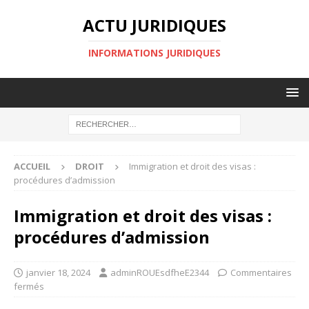
ACTU JURIDIQUES
INFORMATIONS JURIDIQUES
ACCUEIL
DROIT
Immigration et droit des visas :
procédures d’admission
Immigration et droit des visas :
procédures d’admission
janvier 18, 2024
adminROUEsdfheE2344
Commentaires
fermés