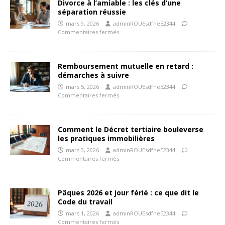
Divorce à l’amiable : les clés d’une
séparation réussie
mars 9, 2026
adminROUEsdfheE2344
Commentaires fermés
Remboursement mutuelle en retard :
démarches à suivre
mars 5, 2026
adminROUEsdfheE2344
Commentaires fermés
Comment le Décret tertiaire bouleverse
les pratiques immobilières
mars 3, 2026
adminROUEsdfheE2344
Commentaires fermés
Pâques 2026 et jour férié : ce que dit le
Code du travail
mars 1, 2026
adminROUEsdfheE2344
Commentaires fermés