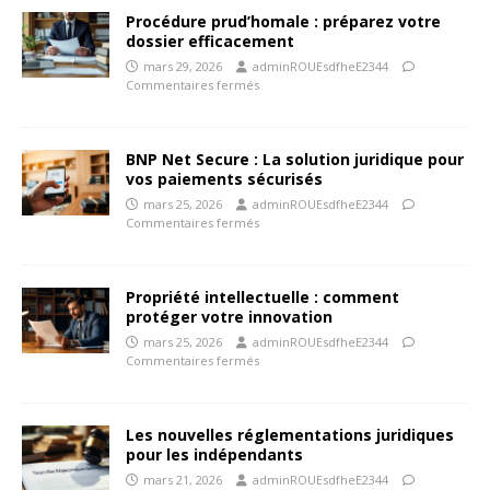
Procédure prud’homale : préparez votre
dossier efficacement
mars 29, 2026
adminROUEsdfheE2344
Commentaires fermés
BNP Net Secure : La solution juridique pour
vos paiements sécurisés
mars 25, 2026
adminROUEsdfheE2344
Commentaires fermés
Propriété intellectuelle : comment
protéger votre innovation
mars 25, 2026
adminROUEsdfheE2344
Commentaires fermés
Les nouvelles réglementations juridiques
pour les indépendants
mars 21, 2026
adminROUEsdfheE2344