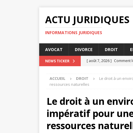
ACTU JURIDIQUES
INFORMATIONS JURIDIQUES
AVOCAT
DIVORCE
DROIT
E
[ août 7, 2026 ]
Comment le
NEWS TICKER
DIVORCE
ACCUEIL
DROIT
Le droit à un envi
[ août 7, 2026 ]
Pourquoi l’
ressources naturelles
[ août 7, 2026 ]
Comment le
Le droit à un envi
AVOCAT
impératif pour une
[ août 4, 2026 ]
Les recour
DROIT
ressources naturel
[ août 8, 2026 ]
Les clauses