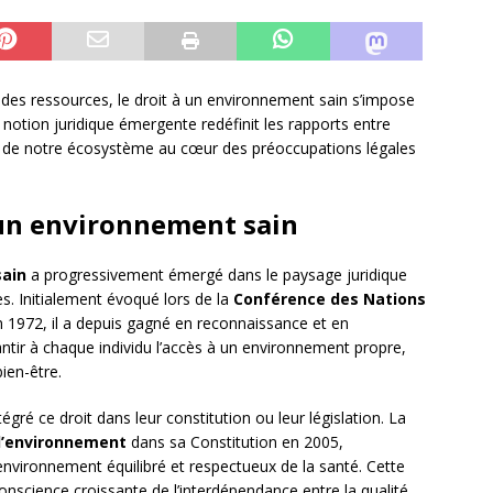
t des ressources, le droit à un environnement sain s’impose
otion juridique émergente redéfinit les rapports entre
on de notre écosystème au cœur des préoccupations légales
 un environnement sain
sain
a progressivement émergé dans le paysage juridique
s. Initialement évoqué lors de la
Conférence des Nations
1972, il a depuis gagné en reconnaissance et en
ntir à chaque individu l’accès à un environnement propre,
bien-être.
gré ce droit dans leur constitution ou leur législation. La
l’environnement
dans sa Constitution en 2005,
 environnement équilibré et respectueux de la santé. Cette
onscience croissante de l’interdépendance entre la qualité